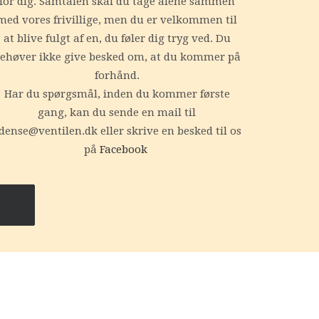
for dig. Samtalen skal du tage alene sammen
med vores frivillige, men du er velkommen til
at blive fulgt af en, du føler dig tryg ved. Du
ehøver ikke give besked om, at du kommer på
forhånd.
Har du spørgsmål, inden du kommer første
gang, kan du sende en mail til
dense@ventilen.dk eller skrive en besked til os
på
Facebook
 