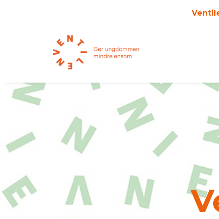
Ventil
V