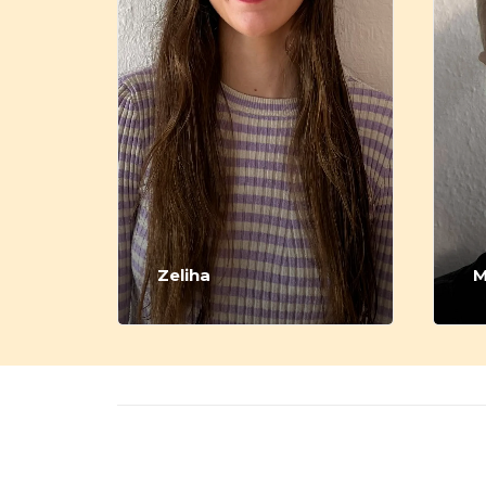
Zeliha
M