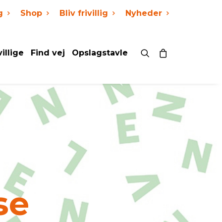
g
Shop
Bliv frivillig
Nyheder
villige
Find vej
Opslagstavle
se