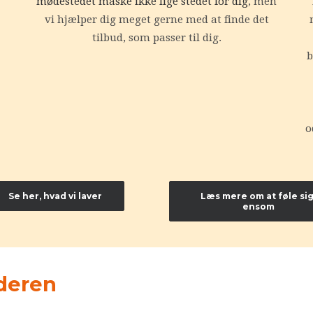
mødestedet måske ikke lige stedet for dig
, men
vi hjælper dig meget gerne med at finde det
tilbud, som passer til dig.
b
o
Se her, hvad vi laver
Læs mere om at føle sig
ensom
nderen