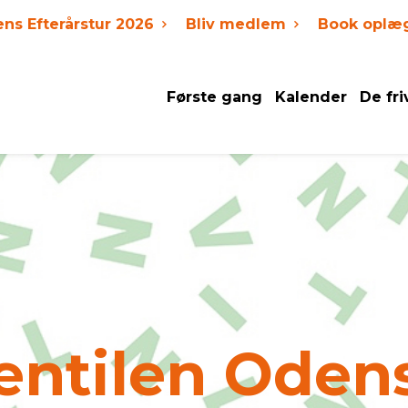
ens Efterårstur 2026
Bliv medlem
Book oplæ
Første gang
Kalender
De fri
entilen Oden