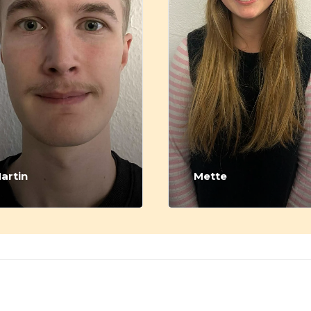
artin
Mette