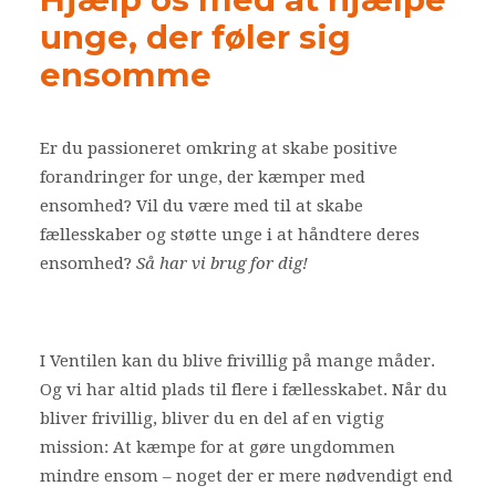
unge, der føler sig
Bliv frivillig
ensomme
Nyheder
Er du passioneret omkring at skabe positive
Search
forandringer for unge, der kæmper med
Cart
ensomhed? Vil du være med til at skabe
fællesskaber og støtte unge i at håndtere deres
ensomhed?
Så har vi brug for dig!
I Ventilen kan du blive frivillig på mange måder.
Og vi har altid plads til flere i fællesskabet. Når du
bliver frivillig, bliver du en del af en vigtig
mission: At kæmpe for at gøre ungdommen
mindre ensom – noget der er mere nødvendigt end