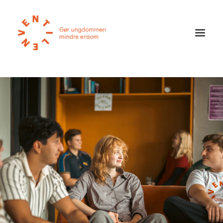
Føler du dig ensom?
Om ensomhed
Om Ventilen
STØT
Ventilens Efterårstur 2026
Bliv medlem
Book oplæg
Shop