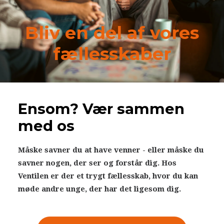
Bliv frivillig
Bliv en del af vores
Nyheder
fællesskaber
Search
Cart
Ensom? Vær sammen
med os
Måske savner du at have venner - eller måske du
savner nogen, der ser og forstår dig. Hos
Ventilen er der et trygt fællesskab, hvor du kan
møde andre unge, der har det ligesom dig.