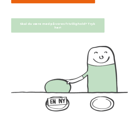
Bliv frivillig
Nyheder
Skal du være med på vores frivillighold? Tryk 
her!
Search
Cart