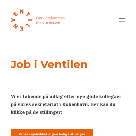
Føler du dig ensom?
Job i Ventilen
Om ensomhed
Om Ventilen
STØT
Vi er løbende på udkig efter nye gode kollegaer
på vores sekretariat i København. Her kan du
Ventilens Efterårstur 2026
klikke på de stillinger:
Bliv medlem
Book oplæg
Vi har i øjeblikket ingen ledige stillinger
Shop