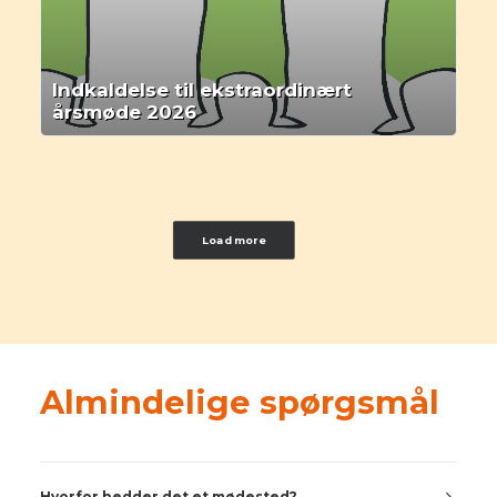
Indkaldelse til ekstraordinært
årsmøde 2026
Load more
Almindelige spørgsmål
Hvorfor hedder det et mødested?