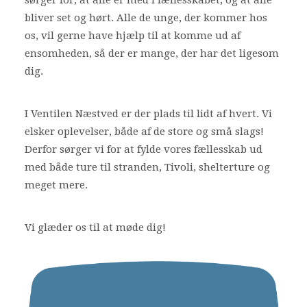
sørger for, at alle er med i fællesskabet, og at alle
bliver set og hørt. Alle de unge, der kommer hos
Shop
os, vil gerne have hjælp til at komme ud af
Bliv frivillig
ensomheden, så der er mange, der har det ligesom
Nyheder
dig.
I Ventilen Næstved er der plads til lidt af hvert. Vi
Search
elsker oplevelser, både af de store og små slags!
Cart
Derfor sørger vi for at fylde vores fællesskab ud
med både ture til stranden, Tivoli, shelterture og
meget mere.
Vi glæder os til at møde dig!