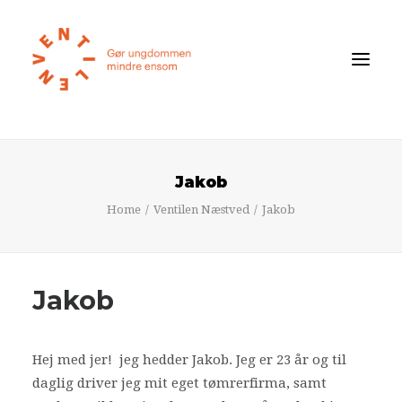
Føler du dig ensom?
Jakob
Om ensomhed
Home
Ventilen Næstved
Jakob
Om Ventilen
STØT
Jakob
Ventilens Efterårstur 2026
Bliv medlem
Hej med jer! jeg hedder Jakob. Jeg er 23 år og til
Book oplæg
daglig driver jeg mit eget tømrerfirma, samt
Shop