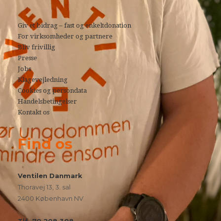
Giv et bidrag – fast og enkeltdonation
For virksomheder og partnere
Bliv frivillig
Presse
Jobs
Klagevejledning
Cookies og persondata
Handelsbetingelser
Kontakt os
Find os
Ventilen Danmark
Thoravej 13, 3. sal
2400 København NV