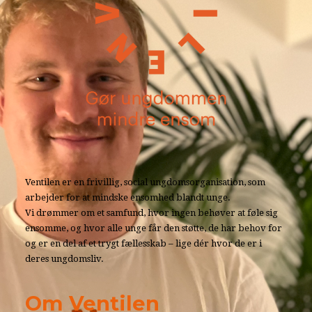
Ventilen er en frivillig, social ungdomsorganisation, som
arbejder for at mindske ensomhed blandt unge.
Vi drømmer om et samfund, hvor ingen behøver at føle sig
ensomme, og hvor alle unge får den støtte, de har behov for
og er en del af et trygt fællesskab – lige dér hvor de er i
deres ungdomsliv.
Om Ventilen