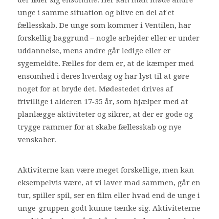
der føler sig ensomme. Her kan man møde andre
unge i samme situation og blive en del af et
Shop
fællesskab. De unge som kommer i Ventilen, har
Bliv frivillig
forskellig baggrund – nogle arbejder eller er under
Nyheder
uddannelse, mens andre går ledige eller er
sygemeldte. Fælles for dem er, at de kæmper med
ensomhed i deres hverdag og har lyst til at gøre
Search
noget for at bryde det. Mødestedet drives af
Cart
frivillige i alderen 17-35 år, som hjælper med at
planlægge aktiviteter og sikrer, at der er gode og
trygge rammer for at skabe fællesskab og nye
venskaber.
Aktiviterne kan være meget forskellige, men kan
eksempelvis være, at vi laver mad sammen, går en
tur, spiller spil, ser en film eller hvad end de unge i
unge-gruppen godt kunne tænke sig. Aktiviteterne