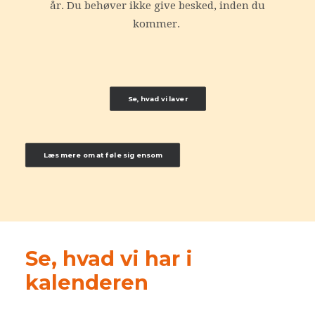
år. Du behøver ikke give besked, inden du
kommer.
Se, hvad vi laver
Læs mere om at føle sig ensom
Se, hvad vi har i
kalenderen