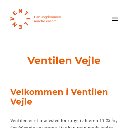
Første gang
Ventilen Vejle
Kalender
De frivillige
Find vej
Velkommen i Ventilen
Opslagstavle
Vejle
Ventilens Efterårstur 2026
Bliv medlem
Ventilen er et mødested for unge i alderen 15-25 år,
Book oplæg