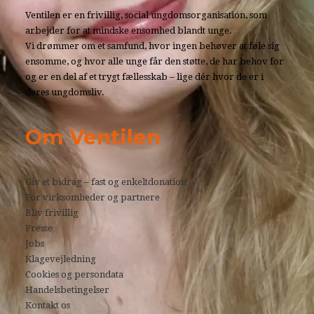
Ventilen er en frivillig, social ungdomsorganisation, som
arbejder for at mindske ensomhed blandt unge.
Vi drømmer om et samfund, hvor ingen behøver at føle sig
ensomme, og hvor alle unge får den støtte, de har behov for
og er en del af et trygt fællesskab – lige dér hvor de er i
deres ungdomsliv.
Om Ventilen
Giv et bidrag – fast og enkeltdonation
For virksomheder og partnere
Bliv frivillig
Presse
Jobs
Klagevejledning
Cookies og persondata
Handelsbetingelser
Kontakt os