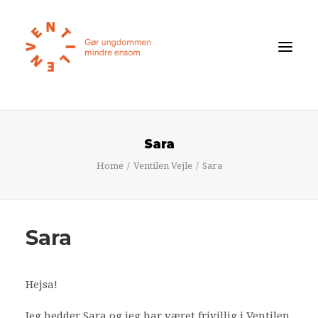
Føler du dig ensom?
Sara
Om ensomhed
Home
Ventilen Vejle
Sara
Om Ventilen
STØT
Sara
Ventilens Efterårstur 2026
Bliv medlem
Hejsa!
Book oplæg
Jeg hedder Sara og jeg har været frivillig i Ventilen
Shop