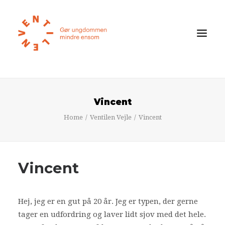
Føler du dig ensom?
Vincent
Om ensomhed
Home
Ventilen Vejle
Vincent
Om Ventilen
STØT
Vincent
Ventilens Efterårstur 2026
Bliv medlem
Hej, jeg er en gut på 20 år. Jeg er typen, der gerne
Book oplæg
tager en udfordring og laver lidt sjov med det hele.
Shop