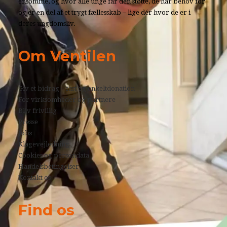
ensomme, og hvor alle unge får den støtte, de har behov for
og er en del af et trygt fællesskab – lige dér hvor de er i
deres ungdomsliv.
Om Ventilen
Giv et bidrag – fast og enkeltdonation
For virksomheder og partnere
Bliv frivillig
Presse
Jobs
Klagevejledning
Cookies og persondata
Handelsbetingelser
Kontakt os
Find os