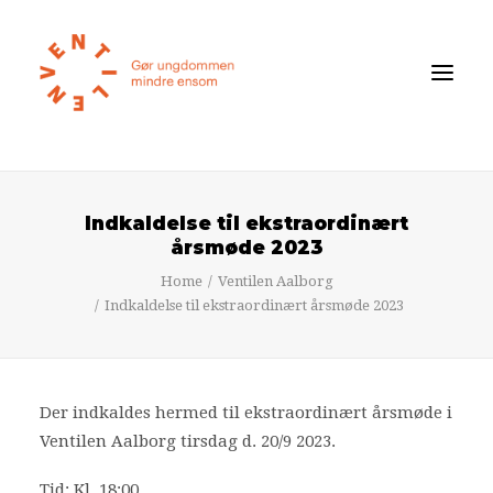
Føler du dig ensom?
Indkaldelse til ekstraordinært
Om ensomhed
årsmøde 2023
Om Ventilen
Home
Ventilen Aalborg
Indkaldelse til ekstraordinært årsmøde 2023
STØT
Ventilens Efterårstur 2026
Der indkaldes hermed til ekstraordinært årsmøde i
Bliv medlem
Ventilen Aalborg tirsdag d. 20/9 2023.
Book oplæg
Tid: Kl. 18:00
Shop