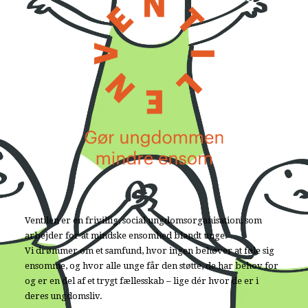
Ventilen er en frivillig, social ungdomsorganisation, som
arbejder for at mindske ensomhed blandt unge.
Vi drømmer om et samfund, hvor ingen behøver at føle sig
ensomme, og hvor alle unge får den støtte, de har behov for
og er en del af et trygt fællesskab – lige dér hvor de er i
deres ungdomsliv.