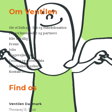
Om Ventilen
Giv et bidrag – fast og enkeltdonation
For virksomheder og partnere
Bliv frivillig
Presse
Jobs
Klagevejledning
Cookies og persondata
Handelsbetingelser
Kontakt os
Find os
Ventilen Danmark
Thoravej 13, 3. sal