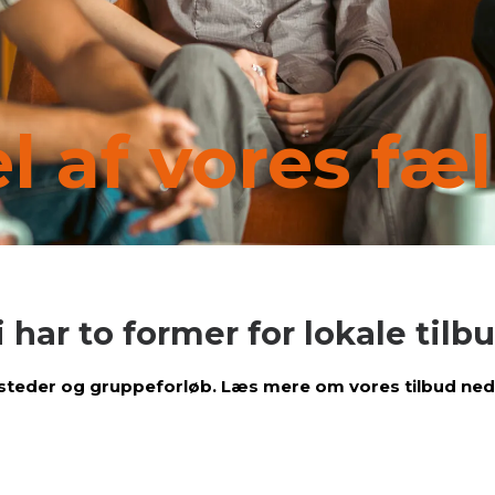
el af vores fæ
i har to former for lokale tilbu
teder og gruppeforløb. Læs mere om vores tilbud ned