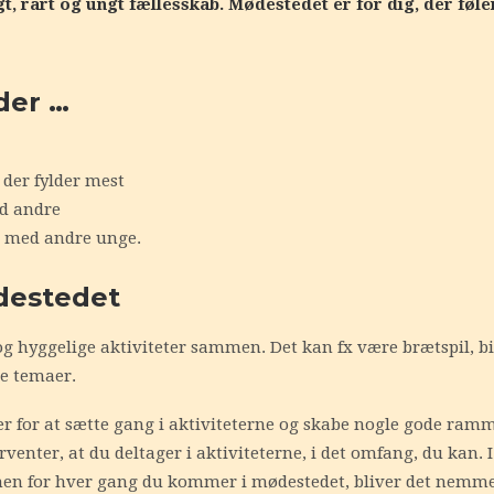
gt, rart og ungt fællesskab. Mødestedet er for dig, der føl
der …
der fylder mest
d andre
ter med andre unge.
destedet
g hyggelige aktiviteter sammen. Det kan fx være brætspil, b
ge temaer.
ger for at sætte gang i aktiviteterne og skabe nogle gode ramm
orventer, at du deltager i aktiviteterne, i det omfang, du kan.
men for hver gang du kommer i mødestedet, bliver det nemme