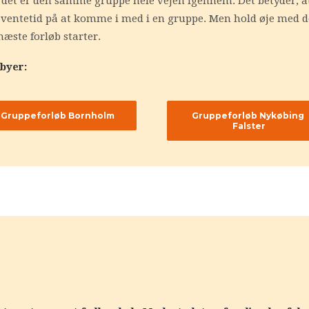
 det er den samme gruppe hele vejen igennem. Det betyder, at
dt ventetid på at komme i med i en gruppe. Men hold øje med d
næste forløb starter.
 byer:
Gruppeforløb Bornholm
Gruppeforløb Nykøbing 
Falster