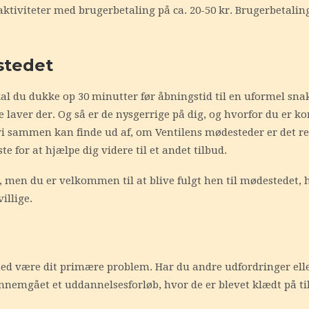
iviteter med brugerbetaling på ca. 20-50 kr. Brugerbetaling
stedet
l du dukke op 30 minutter før åbningstid til en uformel snak 
e laver der. Og så er de nysgerrige på dig, og hvorfor du er
vi sammen kan finde ud af, om Ventilens mødesteder er det rett
ste for at hjælpe dig videre til et andet tilbud.
 men du er velkommen til at blive fulgt hen til mødestedet, h
illige.
d være dit primære problem. Har du andre udfordringer elle
r gennemgået et uddannelsesforløb, hvor de er blevet klædt på 