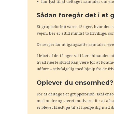
har lyst til at deltage i samtaler om e
Sådan foregår det i et
Et gruppeforløb varer 12 uger, hvor den
vejen. Der er altid mindst to frivillige, 
De sørger for at igangsætte samtaler, øve
I løbet af de 12 uger vil I lære hinande
hvad næste skridt kan være for at komme 
udføre – selvfølgelig med hjælp fra de friv
Oplever du ensomhed?
For at deltage i et gruppeforløb, skal e
med andre og været motiveret for at afsø
er blevet klædt på til at hjælpe dig med 