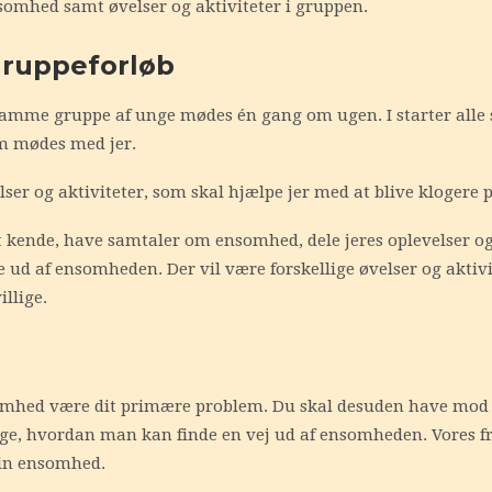
nsomhed samt øvelser og aktiviteter i gruppen.
 gruppeforløb
 samme gruppe af unge mødes én gang om ugen. I starter alle
som mødes med jer.
lser og aktiviteter, som skal hjælpe jer med at blive klogere 
n at kende, have samtaler om ensomhed, dele jeres oplevelser
ud af ensomheden. Der vil være forskellige øvelser og aktivit
illige.
nsomhed være dit primære problem. Du skal desuden have mod 
ge, hvordan man kan finde en vej ud af ensomheden. Vores fr
din ensomhed.