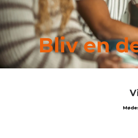
Bliv en d
V
Mødes