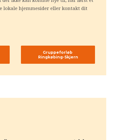
 der ikke kan komme nye til, når først et
e lokale hjemmesider eller kontakt dit
Gruppeforløb 
Ringkøbing-Skjern