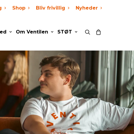
g
Shop
Bliv frivillig
Nyheder
ed
Om Ventilen
STØT