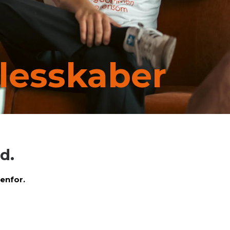
llesskaber
d.
enfor.