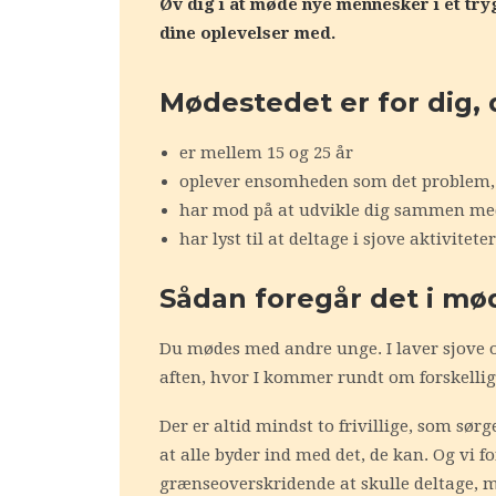
Øv dig i at møde nye mennesker i et try
dine oplevelser med.
Mødestedet er for dig, 
er mellem 15 og 25 år
oplever ensomheden som det problem, 
har mod på at udvikle dig sammen me
har lyst til at deltage i sjove aktivite
Sådan foregår det i mø
Du mødes med andre unge. I laver sjove o
aften, hvor I kommer rundt om forskelli
Der er altid mindst to frivillige, som sør
at alle byder ind med det, de kan. Og vi f
grænseoverskridende at skulle deltage, 