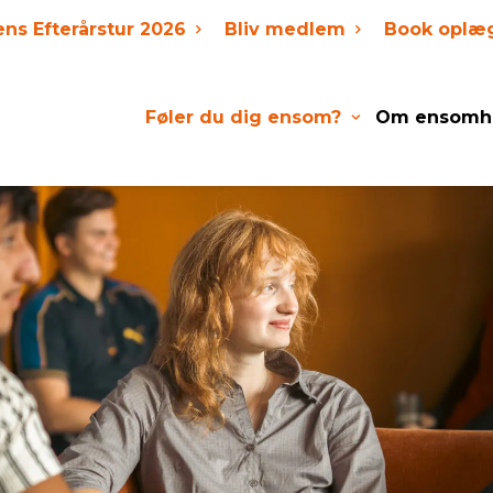
ens Efterårstur 2026
Bliv medlem
Book oplæ
Føler du dig ensom?
Om ensomh