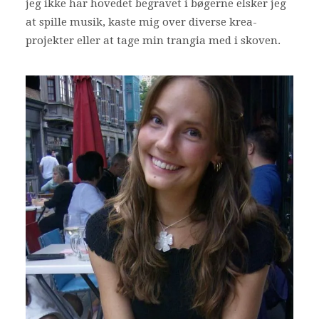
jeg ikke har hovedet begravet i bøgerne elsker jeg
at spille musik, kaste mig over diverse krea-
Bliv frivillig
projekter eller at tage min trangia med i skoven.
Nyheder
Search
Cart