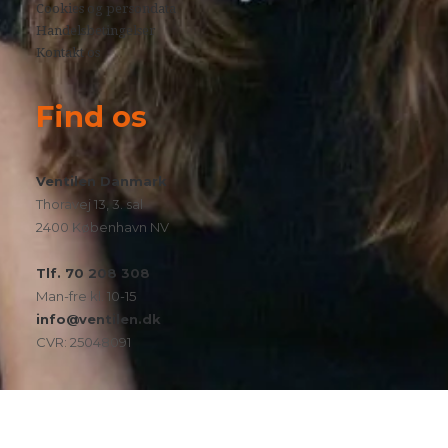
Cookies og persondata
Handelsbetingelser
Kontakt os
Find os
Ventilen Danmark
Thoravej 13, 3. sal
2400 København NV
Tlf. 70 208 308
Man-fre kl. 10-15
info@ventilen.dk
CVR: 25048091