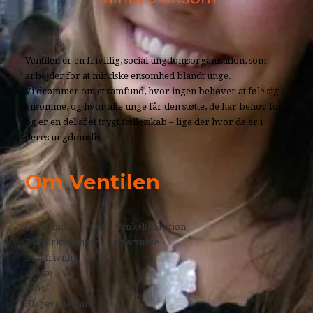
Ventilen er en frivillig, social ungdomsorganisation, som
arbejder for at mindske ensomhed blandt unge.
Vi drømmer om et samfund, hvor ingen behøver at føle sig
ensomme, og hvor alle unge får den støtte, de har behov for
og er en del af et trygt fællesskab – lige dér hvor de er i
deres ungdomsliv.
Om Ventilen
Giv et bidrag – fast og enkeltdonation
For virksomheder og partnere
Bliv frivillig
Presse
Jobs
Klagevejledning