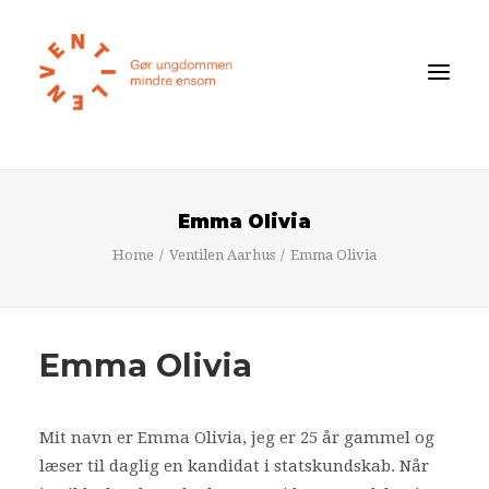
Føler du dig ensom?
Emma Olivia
Om ensomhed
Home
Ventilen Aarhus
Emma Olivia
Om Ventilen
STØT
Emma Olivia
Ventilens Efterårstur 2026
Bliv medlem
Mit navn er Emma Olivia, jeg er 25 år gammel og
Book oplæg
læser til daglig en kandidat i statskundskab. Når
Shop