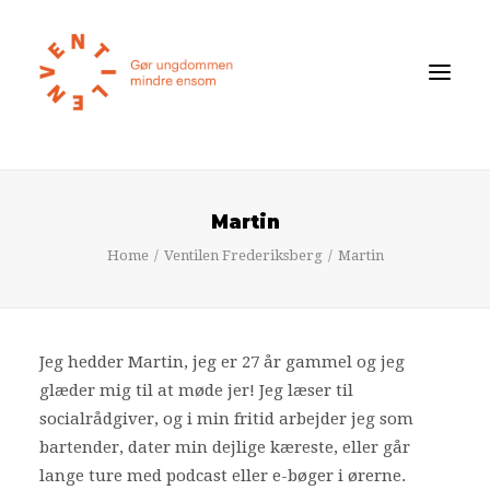
Føler du dig ensom?
Martin
Om ensomhed
Home
Ventilen Frederiksberg
Martin
Om Ventilen
STØT
Jeg hedder Martin, jeg er 27 år gammel og jeg
Ventilens Efterårstur 2026
glæder mig til at møde jer! Jeg læser til
Bliv medlem
socialrådgiver, og i min fritid arbejder jeg som
bartender, dater min dejlige kæreste, eller går
Book oplæg
lange ture med podcast eller e-bøger i ørerne.
Shop