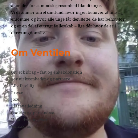
arbejder for at mindske ensomhed blandt unge.
Vi drømmer om et samfund, hvor ingen behøver at føle sig
ensomme, og hvor alle unge får den støtte, de har behov for
og er en del af et trygt fællesskab – lige dér hvor de er i
deres ungdomsliv.
Om Ventilen
Giv et bidrag – fast og enkeltdonation
For virksomheder og partnere
Bliv frivillig
Presse
Jobs
Klagevejledning
Cookies og persondata
Handelsbetingelser
Kontakt os