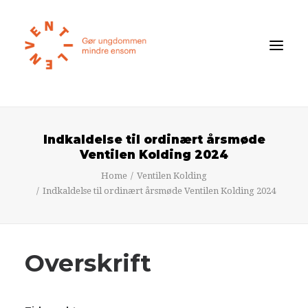
Føler du dig ensom?
Indkaldelse til ordinært årsmøde
Om ensomhed
Ventilen Kolding 2024
Om Ventilen
Home
Ventilen Kolding
Indkaldelse til ordinært årsmøde Ventilen Kolding 2024
STØT
Ventilens Efterårstur 2026
Overskrift
Bliv medlem
Book oplæg
Shop