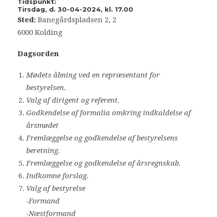
Tidspunkt:
Tirsdag, d. 30-04-2024, kl. 17.00
Bliv frivillig
Sted:
Banegårdspladsen 2, 2
Nyheder
6000 Kolding
Dagsorden
Search
Mødets åbning ved en repræsentant for
Cart
bestyrelsen.
Valg af dirigent og referent.
Godkendelse af formalia omkring indkaldelse af
årsmødet
Fremlæggelse og godkendelse af bestyrelsens
beretning.
Fremlæggelse og godkendelse af årsregnskab.
Indkomne forslag.
Valg af bestyrelse
-Formand
-Næstformand