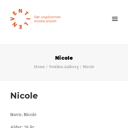
Føler du dig ensom?
Nicole
Om ensomhed
Home
Ventilen Aalborg
Nicole
Om Ventilen
STØT
Nicole
Ventilens Efterårstur 2026
Bliv medlem
Navn: Nicole
Book oplæg
Alder: 26 år
Shop