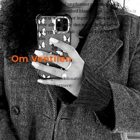
Ventilen er en frivillig, social ungdomsorganisation, som
arbejder for at mindske ensomhed blandt unge.
Vi drømmer om et samfund, hvor ingen behøver at føle sig
ensomme, og hvor alle unge får den støtte, de har behov for
og er en del af et trygt fællesskab – lige dér hvor de er i
deres ungdomsliv.
Om Ventilen
Giv et bidrag – fast og enkeltdonation
For virksomheder og partnere
Bliv frivillig
Presse
Jobs
Klagevejledning
Cookies og persondata
Handelsbetingelser
Kontakt os