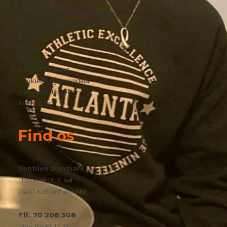
Giv et bidrag – fast og enkeltdonation
For virksomheder og partnere
Bliv frivillig
Presse
Jobs
Klagevejledning
Cookies og persondata
Handelsbetingelser
Kontakt os
Find os
Ventilen Danmark
Thoravej 13, 3. sal
2400 København NV
Tlf. 70 208 308
Man-fre kl. 10-15