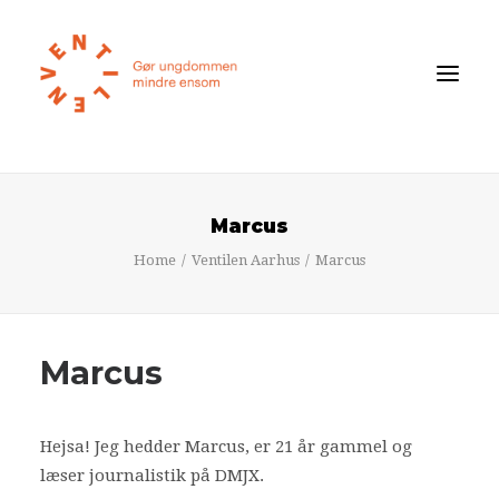
Føler du dig ensom?
Marcus
Om ensomhed
Home
Ventilen Aarhus
Marcus
Om Ventilen
STØT
Marcus
Ventilens Efterårstur 2026
Bliv medlem
Hejsa! Jeg hedder Marcus, er 21 år gammel og
Book oplæg
læser journalistik på DMJX.
Shop