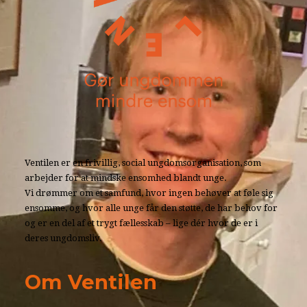
Ventilen er en frivillig, social ungdomsorganisation, som
arbejder for at mindske ensomhed blandt unge.
Vi drømmer om et samfund, hvor ingen behøver at føle sig
ensomme, og hvor alle unge får den støtte, de har behov for
og er en del af et trygt fællesskab – lige dér hvor de er i
deres ungdomsliv.
Om Ventilen