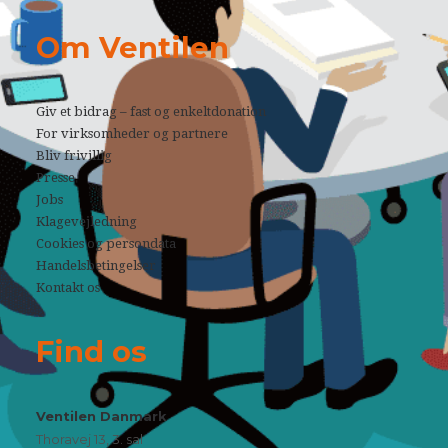
Om Ventilen
Giv et bidrag – fast og enkeltdonation
For virksomheder og partnere
Bliv frivillig
Presse
Jobs
Klagevejledning
Cookies og persondata
Handelsbetingelser
Kontakt os
Find os
Ventilen Danmark
Thoravej 13, 3. sal