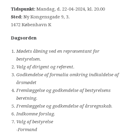
Tidspunkt:
Mandag, d. 22-04-2024, kl. 20.00
Bliv frivillig
Sted:
Ny Kongensgade 9, 3.
Nyheder
1472 København K
Dagsorden
Search
Cart
Mødets åbning ved en repræsentant for
bestyrelsen.
Valg af dirigent og referent.
Godkendelse af formalia omkring indkaldelse af
årsmødet
Fremlæggelse og godkendelse af bestyrelsens
beretning.
Fremlæggelse og godkendelse af årsregnskab.
Indkomne forslag.
Valg af bestyrelse
-Formand