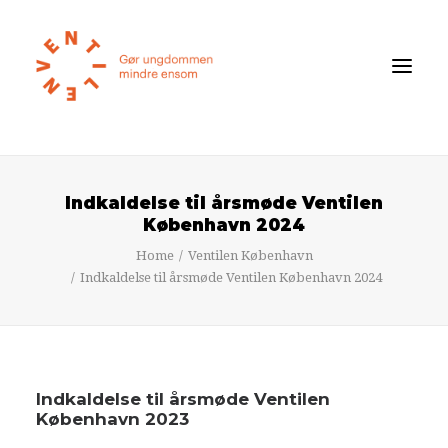
Føler du dig ensom?
Indkaldelse til årsmøde Ventilen
Om ensomhed
København 2024
Om Ventilen
Home
Ventilen København
Indkaldelse til årsmøde Ventilen København 2024
STØT
Ventilens Efterårstur 2026
Bliv medlem
Indkaldelse til årsmøde Ventilen
Book oplæg
København 2023
Shop