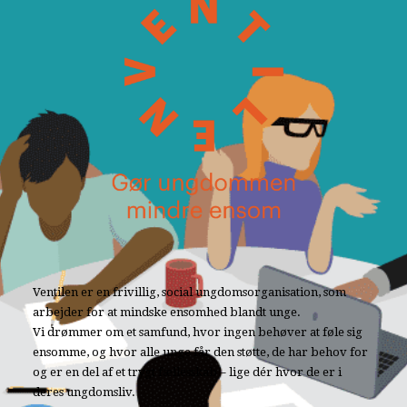
Ventilen er en frivillig, social ungdomsorganisation, som
arbejder for at mindske ensomhed blandt unge.
Vi drømmer om et samfund, hvor ingen behøver at føle sig
ensomme, og hvor alle unge får den støtte, de har behov for
og er en del af et trygt fællesskab – lige dér hvor de er i
deres ungdomsliv.