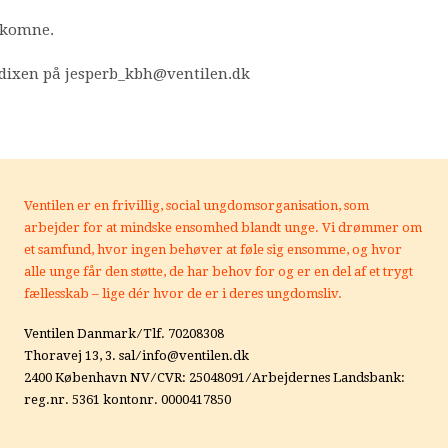
lkomne.
endixen på jesperb_kbh@ventilen.dk
Ventilen er en frivillig, social ungdomsorganisation, som
arbejder for at mindske ensomhed blandt unge.
Vi drømmer om
et samfund, hvor ingen behøver at føle sig ensomme, og hvor
alle unge får den støtte, de har behov for og er en del af et trygt
fællesskab – lige dér hvor de er i deres ungdomsliv.
Ventilen Danmark ⁄ Tlf. 70208308
Thoravej 13, 3. sal ⁄ info@ventilen.dk
2400 København NV ⁄ CVR: 25048091 ⁄ Arbejdernes Landsbank:
reg.nr. 5361 kontonr. 0000417850