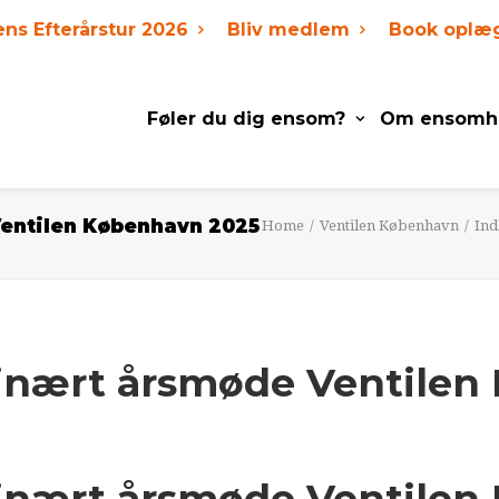
ens Efterårstur 2026
Bliv medlem
Book oplæ
Føler du dig ensom?
Om ensomh
Ventilen København 2025
Home
Ventilen København
Ind
rdinært årsmøde Ventile
rdinært årsmøde Ventile