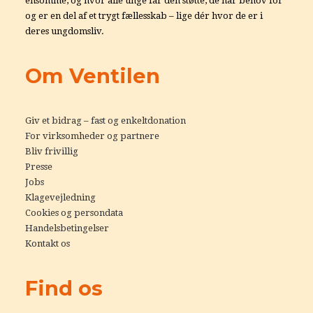
ensomme, og hvor alle unge får den støtte, de har behov for
og er en del af et trygt fællesskab – lige dér hvor de er i
deres ungdomsliv.
Om Ventilen
Giv et bidrag – fast og enkeltdonation
For virksomheder og partnere
Bliv frivillig
Presse
Jobs
Klagevejledning
Cookies og persondata
Handelsbetingelser
Kontakt os
Find os