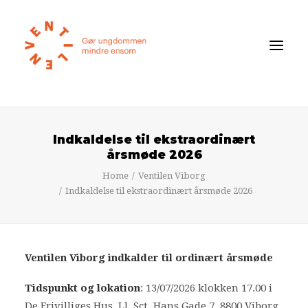
Føler du dig ensom?
Indkaldelse til ekstraordinært
Om ensomhed
årsmøde 2026
Om Ventilen
Home
Ventilen Viborg
Indkaldelse til ekstraordinært årsmøde 2026
STØT
Ventilens Efterårstur 2026
Ventilen Viborg indkalder til ordinært årsmøde
Bliv medlem
Book oplæg
Tidspunkt og lokation
: 13/07/2026 klokken 17.00 i
De Frivilliges Hus, Ll. Sct. Hans Gade 7, 8800 Viborg.
Shop