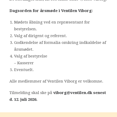
Bliv frivillig
Dagsorden for årsmøde i Ventilen Viborg:
Nyheder
Mødets åbning ved en repræsentant for
bestyrelsen.
Search
Valg af dirigent og referent.
Godkendelse af formalia omkring indkaldelse af
Cart
årsmødet.
Valg af bestyrelse
– Kasserer
Eventuelt.
Alle medlemmer af Ventilen Viborg er velkomne.
Tilmelding skal ske på
viborg@ventilen.dk senest
d. 12. juli 2026.