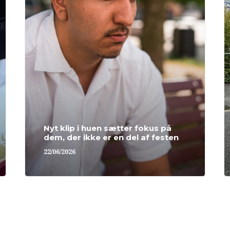
Nyt klip i huen sætter fokus på
dem, der ikke er en del af festen
22/06/2026