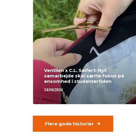
Ventilen x C.L. Seifert: Nyt
samarbejde skal sætte fokus på
ensomhed i studentertiden
24/06/2026
Flere gode historier