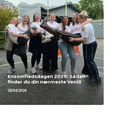
I da
Ensomhedsdagen 2026: Sådan
Ens
finder du din nærmeste Ventil
27/04
28/04/2026