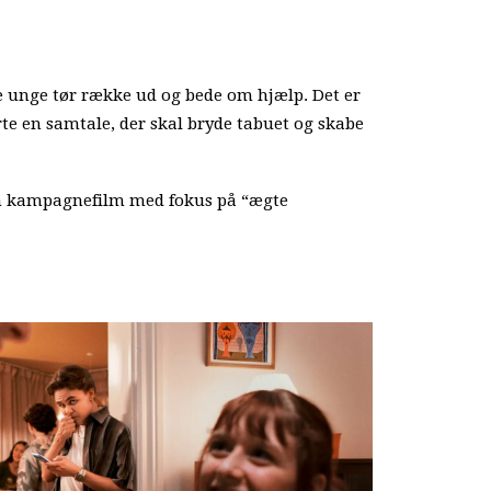
re unge tør række ud og bede om hjælp. Det er
e en samtale, der skal bryde tabuet og skabe
r en kampagnefilm med fokus på “ægte