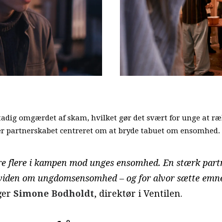
tadig omgærdet af skam, hvilket gør det svært for unge at r
or er partnerskabet centreret om at bryde tabuet om ensomhed.
gere flere i kampen mod unges ensomhed. En stærk part
 viden om ungdomsensomhed – og for alvor sætte emnet
ger
Simone Bodholdt
, direktør i Ventilen.