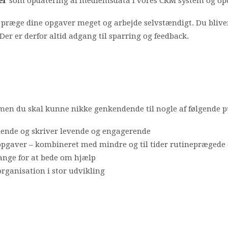
er
som opdatering af medlemsdata i vores CRM system og opd
 præge dine opgaver meget og arbejde selvstændigt. Du bliver
 er derfor altid adgang til sparring og feedback.
g, men du skal kunne nikke genkendende til nogle af følgende 
ende og skriver levende og engagerende
 opgaver – kombineret med mindre og til tider rutineprægede
ange for at bede om hjælp
 organisation i stor udvikling