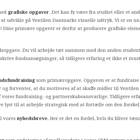
 med
grafiske opgaver
. Det kan fx være fra studiet eller et an
i at udvikle på Ventilen Danmarks visuelle udtryk. Vi er en 
! Dine primære opgaver er derfor at producere grafiske elem
sopgave. Du vil arbejde tæt sammen med den anden student 
t skrive fondsansøgninger, så tidligere erfaring er ikke et m
ndsfundraising
som primæropgave. Opgaven er at fundraise t
og forventer, at du motiveres af at skaffe midler til Ventil
af vores fundraising- og partnerskabsansvarlige. Tidligere er
lyst til at arbejde strategisk med at fortælle om den forske
il vores
nyhedsbreve
. Her er det en fordel, hvis du bliver tæn