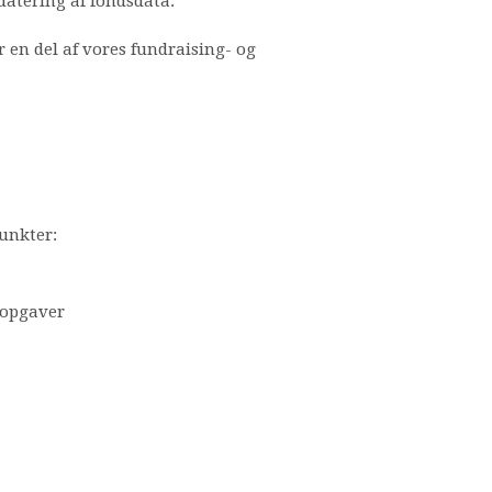
atering af fondsdata.
 en del af vores fundraising- og
punkter:
 opgaver