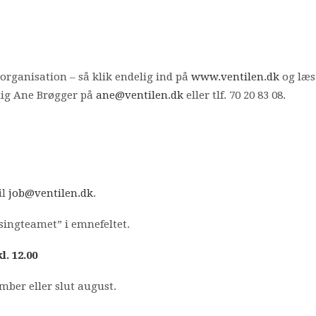
rganisation – så klik endelig ind på
www.ventilen.dk
og læs
lig Ane Brøgger på
ane@ventilen.dk
eller tlf. 70 20 83 08.
il
job@ventilen.dk
.
singteamet” i emnefeltet.
. 12.00
mber eller slut august.