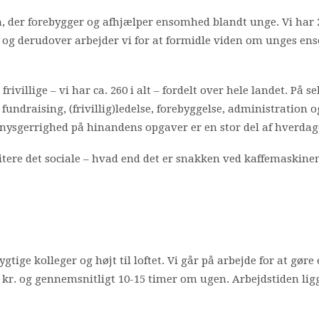
der forebygger og afhjælper ensomhed blandt unge. Vi har 2
 og derudover arbejder vi for at formidle viden om unges ens
rivillige – vi har ca. 260 i alt – fordelt over hele landet. På 
ndraising, (frivillig)ledelse, forebyggelse, administration o
 nysgerrighed på hinandens opgaver er en stor del af hverdag
itere det sociale – hvad end det er snakken ved kaffemaskinen
tige kolleger og højt til loftet. Vi går på arbejde for at gøre e
5 kr. og gennemsnitligt 10-15 timer om ugen. Arbejdstiden li