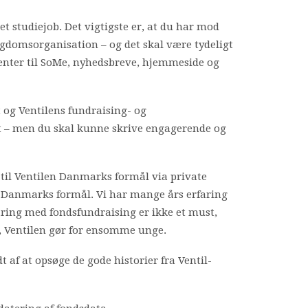
det studiejob. Det vigtigste er, at du har mod
ungdomsorganisation – og det skal være tydeligt
enter til SoMe, nyhedsbreve, hjemmeside og
og Ventilens fundraising- og
ust – men du skal kunne skrive engagerende og
il Ventilen Danmarks formål via private
en Danmarks formål. Vi har mange års erfaring
faring med fondsfundraising er ikke et must,
l, Ventilen gør for ensomme unge.
dt af at opsøge de gode historier fra Ventil-