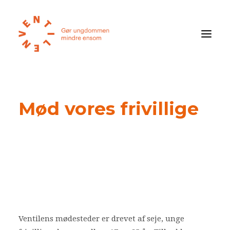
Føler du dig ensom?
Mød vores frivillige
Om ensomhed
Om Ventilen
STØT
Ventilens Efterårstur 2026
Bliv medlem
Book oplæg
Ventilens mødesteder
er drevet af seje, unge
Shop