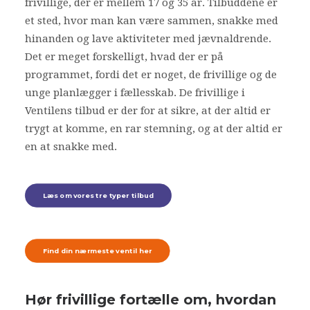
frivillige, der er mellem 17 og 35 år. Tilbuddene er
et sted, hvor man kan være sammen, snakke med
Bliv frivillig
hinanden og lave aktiviteter med jævnaldrende.
Nyheder
Det er meget forskelligt, hvad der er på
programmet, fordi det er noget, de frivillige og de
unge planlægger i fællesskab.
De frivillige i
Search
Ventilens tilbud er der for at sikre, at der altid er
Cart
trygt at komme, en rar stemning, og at der altid er
en at snakke med.
Læs om vores tre typer tilbud
Find din nærmeste ventil her
Hør frivillige fortælle om, hvordan