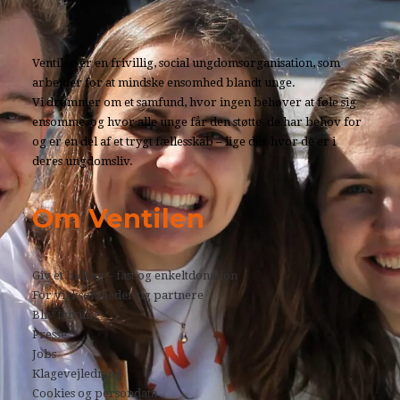
Ventilen er en frivillig, social ungdomsorganisation, som
arbejder for at mindske ensomhed blandt unge.
Vi drømmer om et samfund, hvor ingen behøver at føle sig
ensomme, og hvor alle unge får den støtte, de har behov for
og er en del af et trygt fællesskab – lige dér hvor de er i
deres ungdomsliv.
Om Ventilen
Giv et bidrag – fast og enkeltdonation
For virksomheder og partnere
Bliv frivillig
Presse
Jobs
Klagevejledning
Cookies og persondata