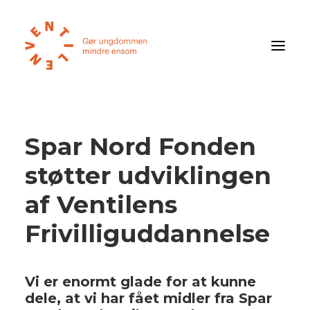
Føler du dig ensom?
Spar Nord Fonden
Om ensomhed
støtter udviklingen
Om Ventilen
STØT
af Ventilens
Frivilliguddannelse
Ventilens Efterårstur 2026
Bliv medlem
Vi er enormt glade for at kunne
Book oplæg
dele, at vi har fået midler fra Spar
Shop