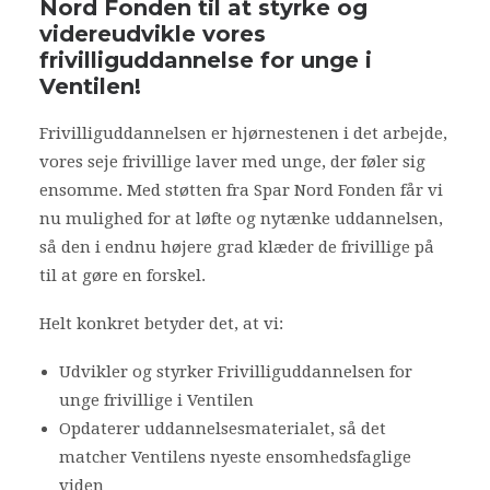
Nord Fonden til at styrke og
videreudvikle vores
Bliv frivillig
frivilliguddannelse for unge i
Nyheder
Ventilen!
Frivilliguddannelsen er hjørnestenen i det arbejde,
Search
vores seje frivillige laver med unge, der føler sig
Cart
ensomme. Med støtten fra Spar Nord Fonden får vi
nu mulighed for at løfte og nytænke uddannelsen,
så den i endnu højere grad klæder de frivillige på
til at gøre en forskel.
Helt konkret betyder det, at vi:
Udvikler og styrker Frivilliguddannelsen for
unge frivillige i Ventilen
Opdaterer uddannelsesmaterialet, så det
matcher Ventilens nyeste ensomhedsfaglige
viden