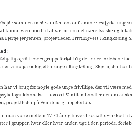
t arbejde sammen med Ventilen om at fremme vestjyske unges 
i at kunne være med til at værne om det nære fysiske og lok
ina Bjerge Jørgensen, projektleder, FrivilligVest i Ringkøbin
med!
følgelig også i vores gruppeforløb! Og derfor er forløbene faci
r er vi nu på udkig efter unge i Ringkøbing-Skjern, der har tid
 har vi brug for nogle gode unge frivillige, der vil være med
sykologuddannelse – hos os i Ventilen handler det om at ska
en, projektleder på Ventilens gruppeforløb.
 skal man være mellem 17-35 år og have et socialt overskud til 
gter i gruppen hver eller hver anden uge i den periode, forløb