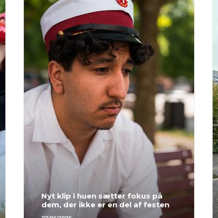
Nyt klip i huen sætter fokus på
dem, der ikke er en del af festen