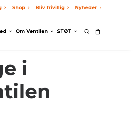
g
Shop
Bliv frivillig
Nyheder
ed
Om Ventilen
STØT
e i
tilen