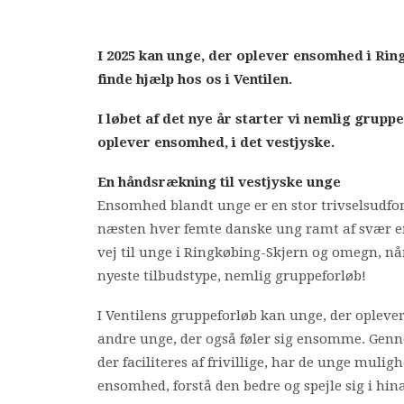
I 2025 kan unge, der oplever ensomhed i Ri
finde hjælp hos os i Ventilen.
I løbet af det nye år starter vi nemlig grupp
oplever ensomhed, i det vestjyske.
En håndsrækning til vestjyske unge
Ensomhed blandt unge er en stor trivselsudfor
næsten hver femte danske ung ramt af svær 
vej til unge i Ringkøbing-Skjern og omegn, når
nyeste tilbudstype, nemlig gruppeforløb!
I Ventilens gruppeforløb kan unge, der ople
andre unge, der også føler sig ensomme. Genn
der faciliteres af frivillige, har de unge mulig
ensomhed, forstå den bedre og spejle sig i hin