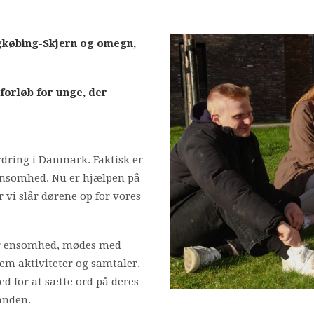
ngkøbing-Skjern og omegn,
eforløb for unge, der
dring i Danmark. Faktisk er
ensomhed. Nu er hjælpen på
 vi slår dørene op for vores
ver ensomhed, mødes med
em aktiviteter og samtaler,
hed for at sætte ord på deres
anden.