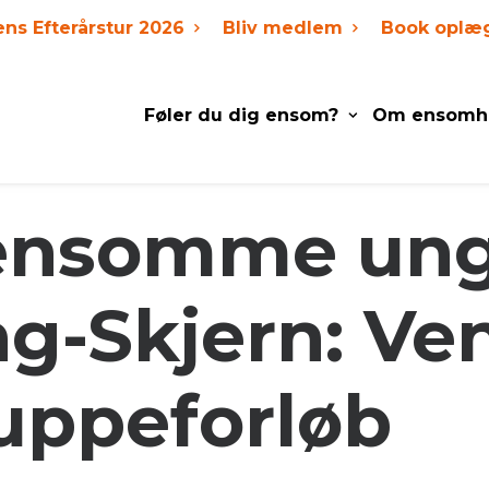
ens Efterårstur 2026
Bliv medlem
Book oplæ
Føler du dig ensom?
Om ensomh
 ensomme ung
g-Skjern: Ven
ruppeforløb