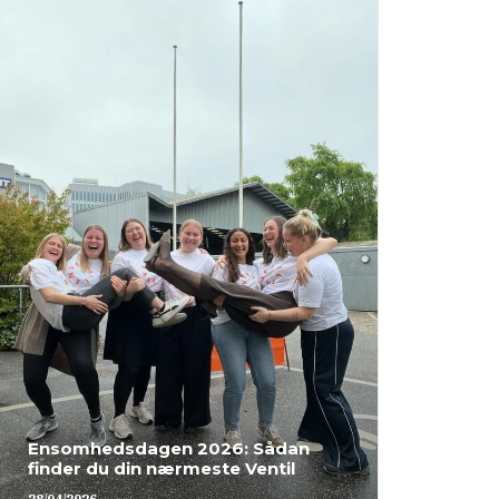
I da
Ensomhedsdagen 2026: Sådan
Ens
finder du din nærmeste Ventil