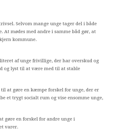
trivsel. Selvom mange unge tager del i både
ale. At mødes med andre i samme båd gør, at
g-Skjern kommune.
literet af unge frivillige, der har overskud og
 og lyst til at være med til at stable
 til at gøre en kæmpe forskel for unge, der er
be et trygt socialt rum og vise ensomme unge,
at gøre en forskel for andre unge i
et varer.