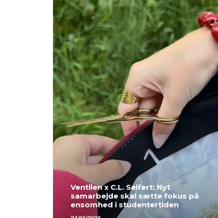
Ventilen x C.L. Seifert: Nyt
samarbejde skal sætte fokus på
ensomhed i studentertiden